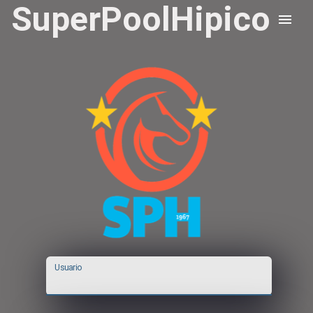
SuperPoolHipico
Usuario